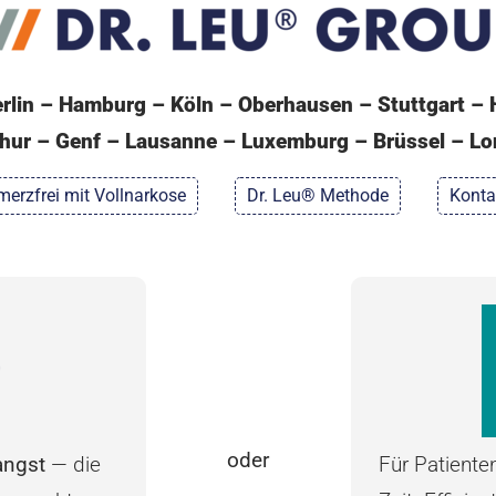
lin – Hamburg – Köln – Oberhausen – Stuttgart – 
thur – Genf – Lausanne – Luxemburg – Brüssel – Lon
erzfrei mit Vollnarkose
Dr. Leu® Methode
Konta
oder
angst
— die
Für Patiente