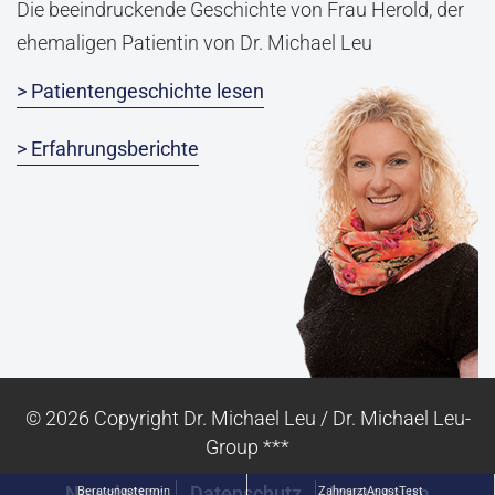
Die beeindruckende Geschichte von Frau Herold, der
ehemaligen Patientin von Dr. Michael Leu
> Patientengeschichte lesen
> Erfahrungsberichte
© 2026 Copyright Dr. Michael Leu / Dr. Michael Leu-
Group ***
Newsletter
Datenschutz
Impressum
Beratungstermin
ZahnarztAngstTest