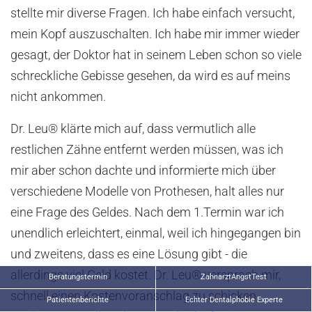
stellte mir diverse Fragen. Ich habe einfach versucht,
mein Kopf auszuschalten. Ich habe mir immer wieder
gesagt, der Doktor hat in seinem Leben schon so viele
schreckliche Gebisse gesehen, da wird es auf meins
nicht ankommen.
Dr. Leu® klärte mich auf, dass vermutlich alle
restlichen Zähne entfernt werden müssen, was ich
mir aber schon dachte und informierte mich über
verschiedene Modelle von Prothesen, halt alles nur
eine Frage des Geldes. Nach dem 1.Termin war ich
unendlich erleichtert, einmal, weil ich hingegangen bin
und zweitens, dass es eine Lösung gibt - die
allerdings viel Geld kostet. Dr. Leu® versprach mir,
Beratungstermin
ZahnarztAngstTest
schnell einen Kostenvoranschlag zu schicken.
Patientenberichte
Echter Dentalphobie Experte