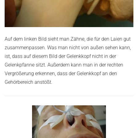
Auf dem linken Bild sieht man Z
ä
hne, die f
ü
r den Laien gut
zusammenpassen. Was man nicht von au
ß
en sehen kann,
ist, dass auf diesem Bild der Gelenkkopf nicht in der
Gelenkpfanne sitzt. Au
ß
erdem kann man in der rechten
Vergr
öß
erung erkennen, dass der Gelenkkopf an den
Geh
ö
rbereich anst
öß
t.