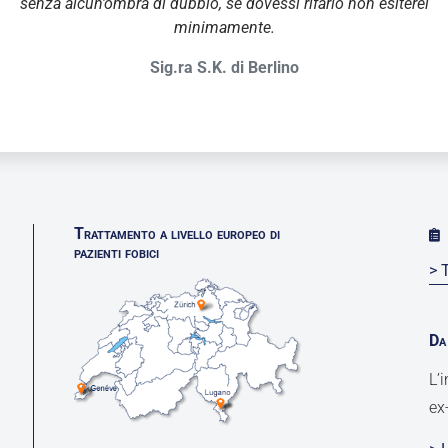
senza alcun’ombra di dubbio, se dovessi rifarlo non esiterei
minimamente.
Sig.ra S.K. di Berlino
Trattamento a livello europeo di
pazienti fobici
> 
Da 
L’
ex