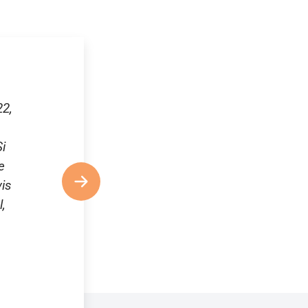
22,
i
e
is
,