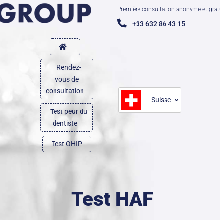
Première consultation anonyme et grat
+33 632 86 43 15
Rendez-
vous de
consultation
Suisse
Test peur du
dentiste
Test OHIP
Test HAF