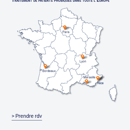
Traitement de patients phobiques dans toute l’Europe
> Prendre rdv