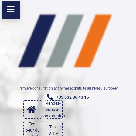
Première consultation anonyme et gratuite au niveau européen
+33 632 86 43 15
Rendez-
vous de
consultation
Test
Test
peur du
OHIP