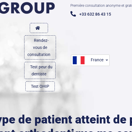
Première consultation anonyme et grat
+33 632 86 43 15
Rendez-
vous de
consultation
France
Test peur du
dentiste
Test OHIP
ype de patient atteint de