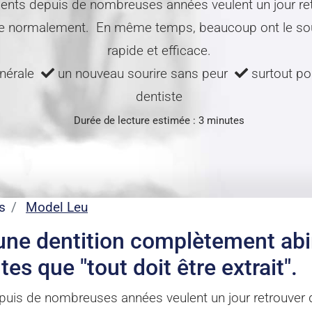
dents depuis de nombreuses années veulent un jour ret
rire normalement. En même temps, beaucoup ont le souh
rapide et efficace.
énérale
un nouveau sourire sans peur
surtout pou
dentiste
Durée de lecture estimée : 3 minutes
s
Model Leu
 une dentition complètement ab
s que "tout doit être extrait".
puis de nombreuses années veulent un jour retrouver d