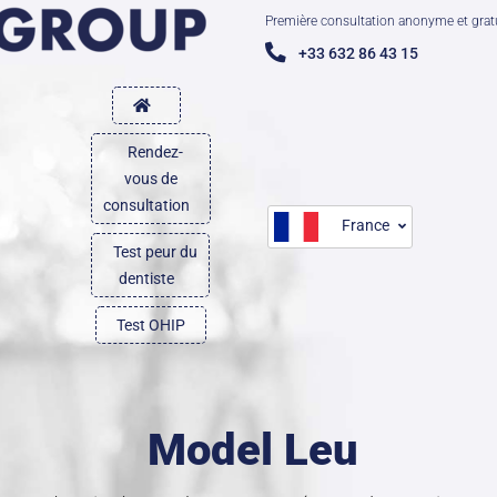
Première consultation anonyme et grat
+33 632 86 43 15
Rendez-
vous de
consultation
France
Test peur du
dentiste
Test OHIP
Model Leu