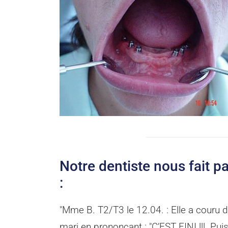
Notre dentiste nous fait pa
:
"Mme B. T2/T3 le 12.04. : Elle a couru da
mari en prononcant : "C’EST FINI !!! Puis