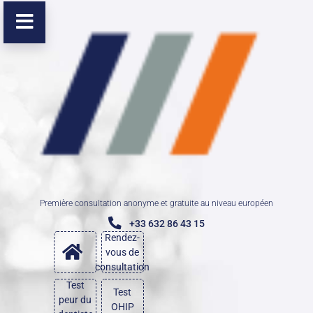
Première consultation anonyme et gratuite au niveau européen
+33 632 86 43 15
Rendez-
vous de
consultation
Test
Test
peur du
OHIP