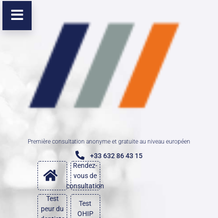
Première consultation anonyme et gratuite au niveau européen
+33 632 86 43 15
Rendez-
vous de
consultation
Test
Test
peur du
OHIP