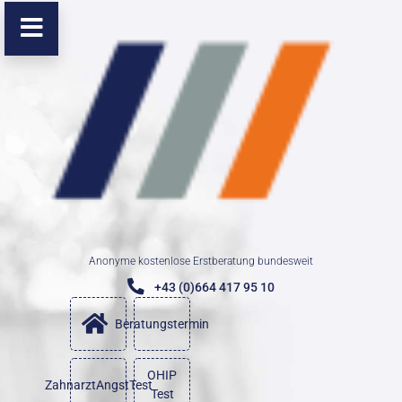
Anonyme kostenlose Erstberatung bundesweit
+43 (0)664 417 95 10
Beratungstermin
OHIP
ZahnarztAngstTest
Test