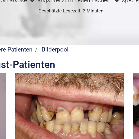
Vollnarkose
angstfrei zum neuen Lächeln
speziel
Geschätzte Lesezeit: 3 Minuten
re Patienten
Bilderpool
st-Patienten