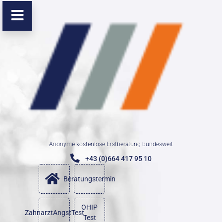
Anonyme kostenlose Erstberatung bundesweit
+43 (0)664 417 95 10
Beratungstermin
OHIP
ZahnarztAngstTest
Test