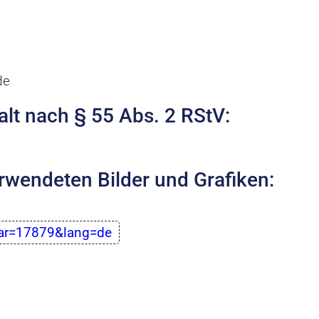
de
alt nach § 55 Abs. 2 RStV:
rwendeten Bilder und Grafiken:
car=17879&lang=de