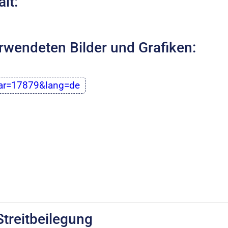
lt:
rwendeten Bilder und Grafiken:
car=17879&lang=de
Streitbeilegung