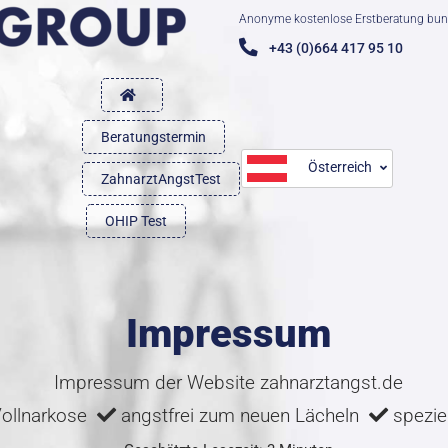
Anonyme kostenlose Erstberatung bun
+43 (0)664 417 95 10
Beratungstermin
Österreich
ZahnarztAngstTest
OHIP Test
Impressum
Impressum der Website zahnarztangst.de
Vollnarkose
angstfrei zum neuen Lächeln
speziel