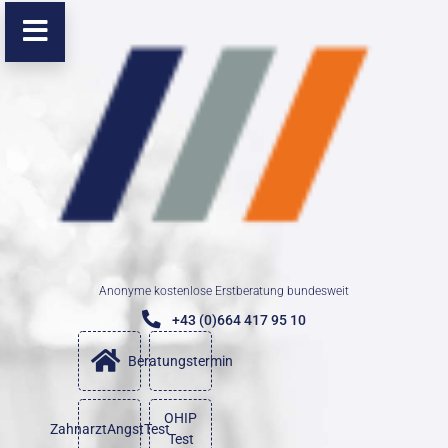
Anonyme kostenlose Erstberatung bundesweit
+43 (0)664 417 95 10
Beratungstermin
OHIP
ZahnarztAngstTest
Test