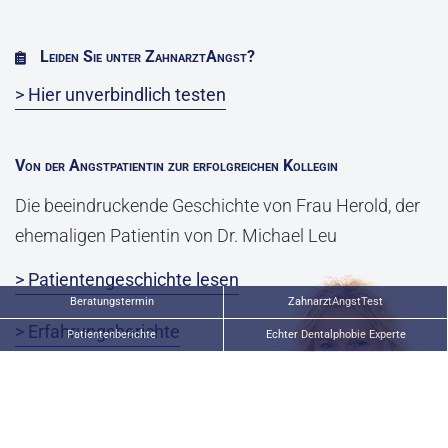
Leiden Sie unter ZahnarztAngst?
> Hier unverbindlich testen
Von der Angstpatientin zur erfolgreichen Kollegin
Die beeindruckende Geschichte von Frau Herold, der
ehemaligen Patientin von Dr. Michael Leu
> Patientengeschichte lesen
Beratungstermin
ZahnarztAngstTest
> Erfahrungsberichte
Patientenberichte
Echter Dentalphobie Experte