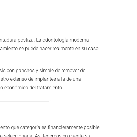
dentadura postiza. La odontología moderna
tamiento se puede hacer realmente en su caso,
tesis con ganchos y simple de remover de
istro extenso de implantes a la de una
xto económico del tratamiento.
ento que categoría es financieramente posible.
ía seleccionada. Así tenemos en cuenta su