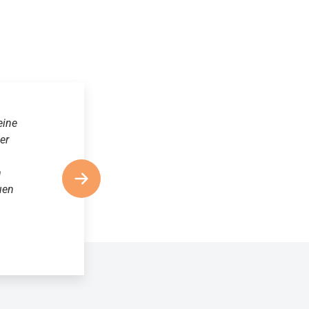
eine
er
m
uen