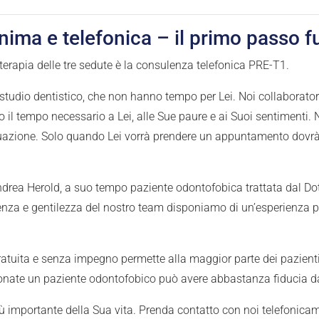
nima e telefonica – il primo passo f
erapia delle tre sedute è la consulenza telefonica PRE-T1.
 studio dentistico, che non hanno tempo per Lei. Noi collaboratori 
to il tempo necessario a Lei, alle Sue paure e ai Suoi sentimenti
azione. Solo quando Lei vorrà prendere un appuntamento dovrà 
Andrea Herold, a suo tempo paziente odontofobica trattata dal Dott
nza e gentilezza del nostro team disponiamo di un’esperienza pe
ratuita e senza impegno permette alla maggior parte dei pazien
efonate un paziente odontofobico può avere abbastanza fiducia 
iù importante della Sua vita. Prenda contatto con noi telefonica