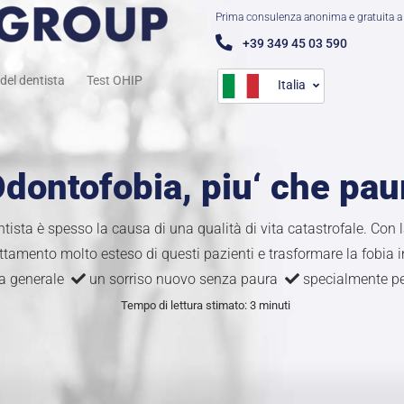
Prima consulenza anonima e gratuita a 
+39 349 45 03 590
del dentista
Test OHIP
Italia
dontofobia, piu‘ che pau
tista è spesso la causa di una qualità di vita catastrofale. Con l
attamento molto esteso di questi pazienti e trasformare la fobia 
ia generale
un sorriso nuovo senza paura
specialmente per
Tempo di lettura stimato: 3 minuti