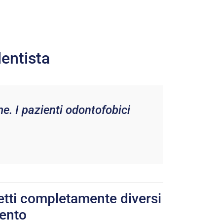
dentista
e. I pazienti odontofobici
cetti completamente diversi
mento