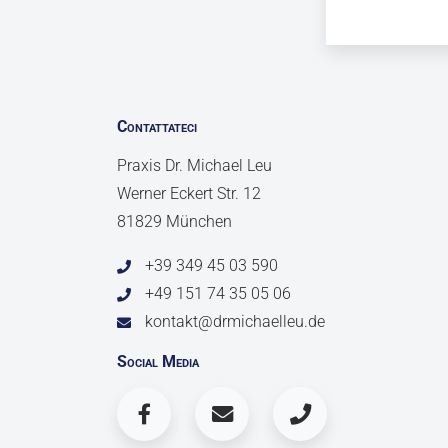
Contattateci
Praxis Dr. Michael Leu
Werner Eckert Str. 12
81829 München
+39 349 45 03 590
+49 151 74 35 05 06
kontakt@drmichaelleu.de
Social Media