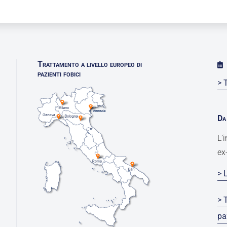
Trattamento a livello europeo di
pazienti fobici
> 
Da 
L’
ex
> 
> 
pa