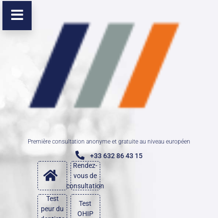
Première consultation anonyme et gratuite au niveau européen
+33 632 86 43 15
Rendez-
vous de
consultation
Test
Test
peur du
OHIP