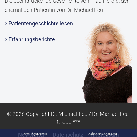
Die beeindruckende Geschichte von Frau Herold, der
ehemaligen Patientin von Dr. Michael Leu
> Patientengeschichte lesen
> Erfahrungsberichte
© 2026 Copyright Dr. Michael Leu / Dr. Michael Leu-
Group ***
Newsletter
Datenschutz
Impressum
Beratungstermin
ZahnarztAngstTest