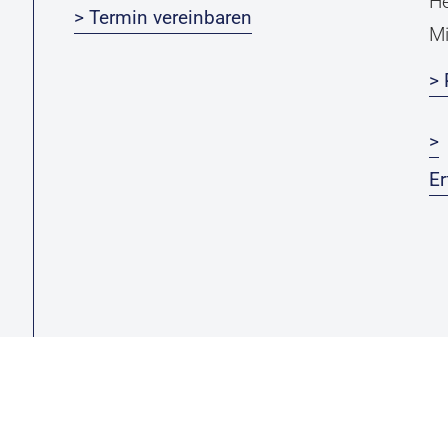
He
> Termin vereinbaren
Mi
> 
>
Er
Michael Leu-Group ***
Newsletter
G