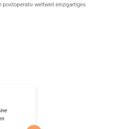
 postoperativ weltweit einzigartiges
ine
en
e