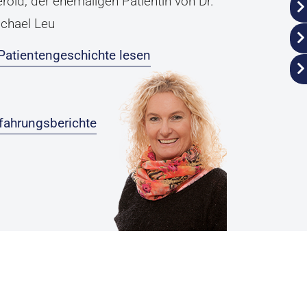
rold, der ehemaligen Patientin von Dr.
chael Leu
Patientengeschichte lesen
fahrungsberichte
Datenschutz
Impressum
ender Disclaimer