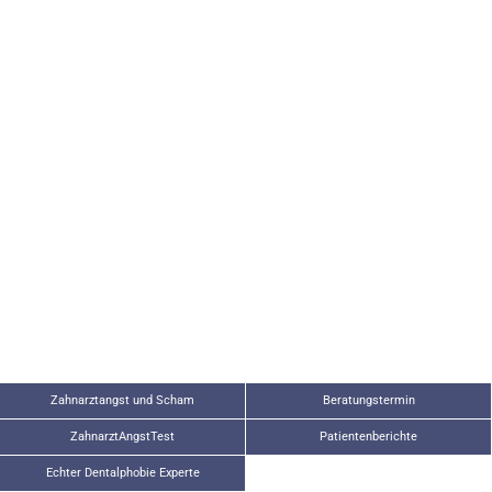
Zahnarztangst und Scham
Beratungstermin
ZahnarztAngstTest
Patientenberichte
Echter Dentalphobie Experte