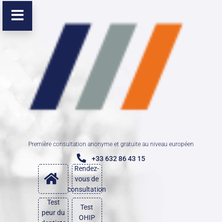
Première consultation anonyme et gratuite au niveau européen
+33 632 86 43 15
Rendez-
vous de
consultation
Test
Test
peur du
OHIP