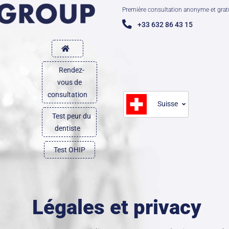
Première consultation anonyme et grat
+33 632 86 43 15
Rendez-
vous de
consultation
Suisse
Test peur du
dentiste
Test OHIP
Légales et privacy