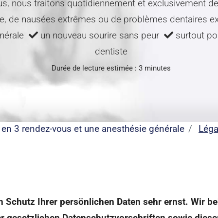
us, nous traitons quotidiennement et exclusivement de
te, de nausées extrêmes ou de problèmes dentaires e
énérale
un nouveau sourire sans peur
surtout pou
dentiste
Durée de lecture estimée : 3 minutes
e en 3 rendez-vous et une anesthésie générale
Léga
en Schutz Ihrer persönlichen Daten sehr ernst. Wir
r gesetzlichen Datenschutzvorschriften sowie diese