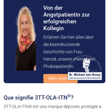
Von der
Angstpatientin zur
erfolgreichen
Kollegin
Erfahren Sie hier alles über
die beeindruckende
Geschichte von Frau
Herold, unserer ehemaligen
Phobiepatientin.
Mehr erfahren
®
Que signifie 3TT-OLA-ITN
?
3TT-OLA-ITN® est une marque déposée, protégée à