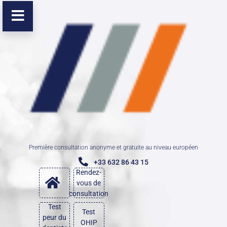
Première consultation anonyme et gratuite au niveau européen
+33 632 86 43 15
Rendez-
vous de
consultation
Test
Test
peur du
OHIP