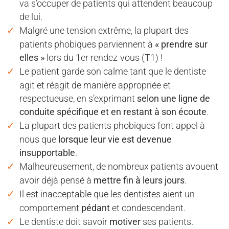
va s’occuper de patients qui attendent beaucoup
de lui.
Malgré une tension extrême, la plupart des
patients phobiques parviennent à
« prendre sur
elles »
lors du 1er rendez-vous (T1) !
Le patient garde son calme tant que le dentiste
agit et réagit de manière appropriée et
respectueuse, en s’exprimant
selon une ligne de
conduite spécifique et en restant à son écoute
.
La plupart des patients phobiques font appel à
nous que
lorsque leur vie est devenue
insupportable
.
Malheureusement, de nombreux patients avouent
avoir déjà pensé à
mettre fin à leurs jours
.
Il est inacceptable que les dentistes aient un
comportement
pédant
et condescendant.
Le dentiste doit savoir
motiver
ses patients.