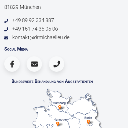
81829 München
+49 89 92 334 887
+49 151 74 35 05 06
kontakt@drmichaelleu.de
Social Media
Bundesweite Behandlung von Angstpatienten