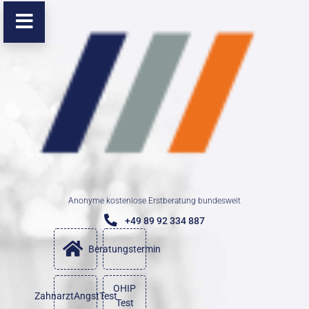
Anonyme kostenlose Erstberatung bundesweit
+49 89 92 334 887
Beratungstermin
OHIP
ZahnarztAngstTest
Test