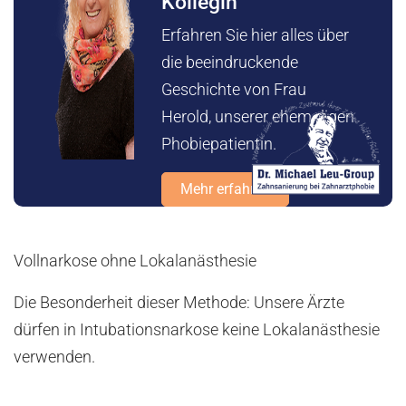
Kollegin
Erfahren Sie hier alles über
die beeindruckende
Geschichte von Frau
Herold, unserer ehemaligen
Phobiepatientin.
Mehr erfahren
Vollnarkose ohne Lokalanästhesie
Die Besonderheit dieser Methode: Unsere Ärzte
dürfen in Intubationsnarkose keine Lokalanästhesie
verwenden.