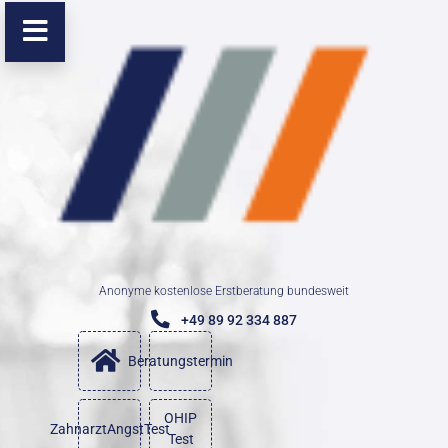
Anonyme kostenlose Erstberatung bundesweit
+49 89 92 334 887
Beratungstermin
OHIP
ZahnarztAngstTest
Test