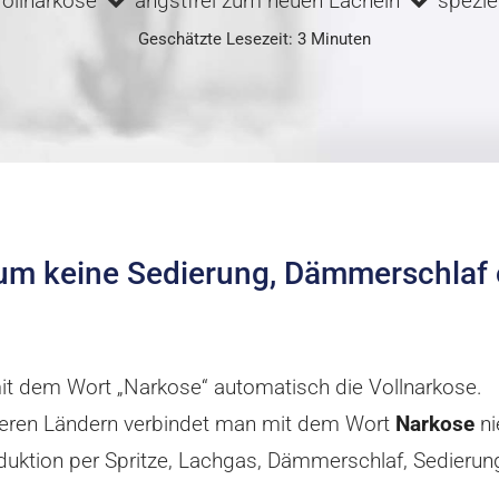
Vollnarkose
angstfrei zum neuen Lächeln
speziel
Geschätzte Lesezeit: 3 Minuten
m keine Sedierung, Dämmerschlaf 
it dem Wort „Narkose“ automatisch die Vollnarkose.
nderen Ländern verbindet man mit dem Wort
Narkose
ni
uktion per Spritze, Lachgas, Dämmerschlaf, Sedierun