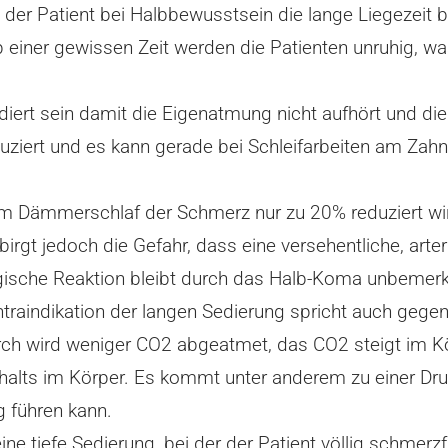
 da der Patient bei Halbbewusstsein die lange Liegezei
Ab einer gewissen Zeit werden die Patienten unruhig, w
ediert sein damit die Eigenatmung nicht aufhört und di
ziert und es kann gerade bei Schleifarbeiten am Zah
Dämmerschlaf der Schmerz nur zu 20% reduziert wird
rgt jedoch die Gefahr, dass eine versehentliche, arteri
logische Reaktion bleibt durch das Halb-Koma unbemerk
traindikation der langen Sedierung spricht auch gege
h wird weniger CO2 abgeatmet, das CO2 steigt im Körp
alts im Körper. Es kommt unter anderem zu einer Dru
führen kann.
ine tiefe Sedierung, bei der der Patient völlig schme