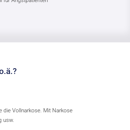
l für Angstpatienten
o.ä.?
e die Vollnarkose. Mit Narkose
g usw.