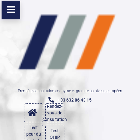
Première consultation anonyme et gratuite au niveau européen
+33 632 86 43 15
Rendez-
vous de
consultation
Test
Test
peur du
OHIP